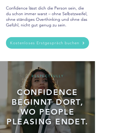
Confidence lässt dich die Person sein, die
du schon immer warst – ohne Selbstzweifel,
ohne ständiges Overthinking und ohne das
Gefühl, nicht gut genug zu sein.
Kostenloses Erstgespräch buchen
RESPECTFULLY
CONFIDENCE
BEGINNT DORT,
WO PEOPLE
PLEASING ENDET.