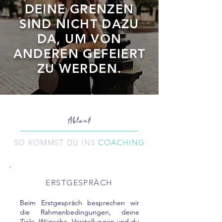
DEINE GRENZEN
SIND NICHT DAZU
DA, UM VON
ANDEREN GEFEIERT
ZU WERDEN.
Ablauf
SO KOMMST DU INS
COACHING
ERSTGESPRÄCH
Beim Erstgespräch besprechen wir
die Rahmenbedingungen, deine
Ziele, Wünsche, Vorstellungen und du