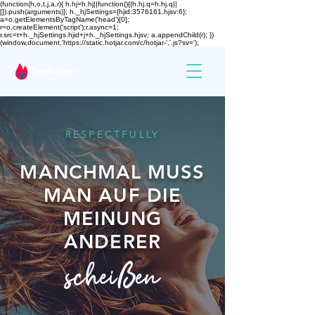
(function(h,o,t,j,a,r){ h.hj=h.hj||function(){(h.hj.q=h.hj.q||
[]).push(arguments)}; h._hjSettings={hjid:3576161,hjsv:6};
a=o.getElementsByTagName('head')[0];
r=o.createElement('script');r.async=1;
r.src=t+h._hjSettings.hjid+j+h._hjSettings.hjsv; a.appendChild(r); })
(window,document,'https://static.hotjar.com/c/hotjar-','.js?sv=');
RESPECTFULLY
MANCHMAL MUSS
MAN AUF DIE
MEINUNG
ANDERER
scheißen