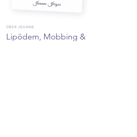
ÜBER JEANNE
Lipödem, Mobbing &
andere Hobbies
Hi, ich bin Jeanne – dein Confidence
Coach für mehr Selbstvertrauen, klare
Grenzen und ein Leben, das wirklich zu dir
passt.
Ob People-Pleasing, fehlende
Schlagfertigkeit, Unsicherheiten mit dem
eigenen Körper, immer wieder die falschen
Beziehungen oder die Frage „Wer bin ich
eigentlich?“
Wir schauen hin, verändern und bauen
Schritt für Schritt echtes Selbstbewusstsein
auf.