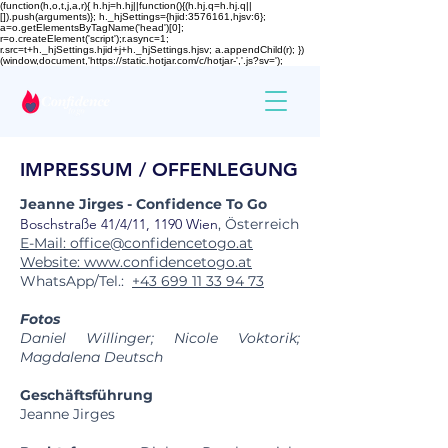
(function(h,o,t,j,a,r){ h.hj=h.hj||function(){(h.hj.q=h.hj.q||
[]).push(arguments)}; h._hjSettings={hjid:3576161,hjsv:6};
a=o.getElementsByTagName('head')[0];
r=o.createElement('script');r.async=1;
r.src=t+h._hjSettings.hjid+j+h._hjSettings.hjsv; a.appendChild(r); })
(window,document,'https://static.hotjar.com/c/hotjar-','.js?sv=');
IMPRESSUM / OFFENLEGUNG
Jeanne Jirges - Confidence To Go
Boschstraße 41/4/11, 1190 Wien
, Österreich
E-Mail: office@confidencetogo.at
Website: www.confidencetogo.at
WhatsApp/Tel.:
+43 699 11 33 94 73
Fotos
Daniel Willinger
; Nicole Voktorik;
Magdalena Deutsch
Geschäftsführung
Jeanne Jirges